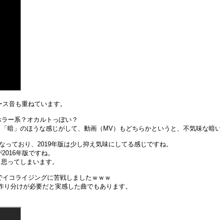
ース音も重ねています。
ホラー系？オカルトっぽい？
「暗」のほうな感じがして、動画（MV）もどちらかというと、不気味な暗
がりになっており、2019年版は少し抑え気味にしてる感じですね。
2016年版ですね。
と思ってしまいます。
でイコライジングに苦戦しましたｗｗｗ
の作り分けが必要だと実感した曲でもあります。