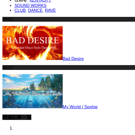
投稿者:
KENTASTY
SOUND WORKS
CLUB
,
DANCE
,
RAVE
PREV
Bad Desire
NEXT
My World / Sophie
関連記事一覧