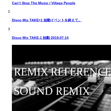
Can’t Stop The Music / Village People
Disco Mix TAKE+1 始動イベントを終えて。
Disco Mix TAKE-1 始動 2019.07.14