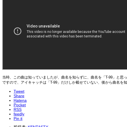
当時、この曲は知っていましたが、曲名を知らずに、曲名を「T-99」と思
ですので、アイキャッチは「T-99」だけしか載せていない、後から曲名
Tweet
Share
Hatena
Pocket
RSS
feedly
Pin it