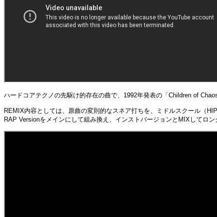
ハードコアテクノの先駆け的存在の曲で、1992年発表の「Children of C
REMIX内容としては、原曲の変則的なスネア打ちを、ミドルスクール（HI
RAP Versionをメインにして組み換え、インストバージョンとMIXして