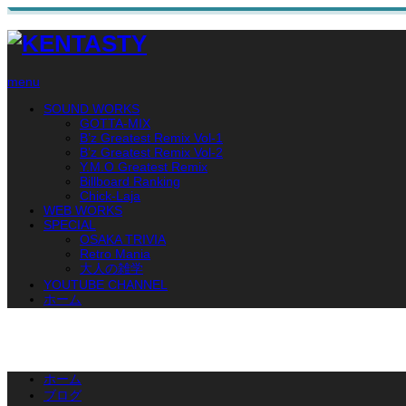
menu
SOUND WORKS
GOTTA-MIX
B’z Greatest Remix Vol-1
B’z Greatest Remix Vol-2
Y.M.O Greatest Remix
Billboard Ranking
Chick-Laja
WEB WORKS
SPECIAL
OSAKA TRIVIA
Retro Mania
大人の雑学
YOUTUBE CHANNEL
ホーム
ホーム
ブログ