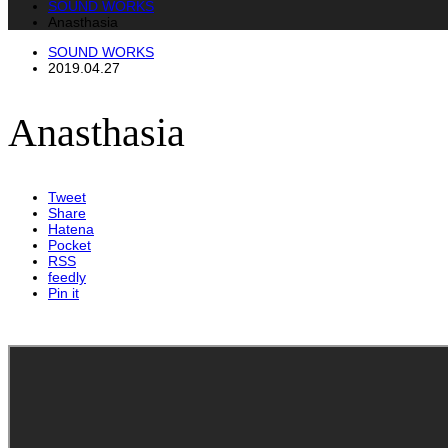
SOUND WORKS
Anasthasia
SOUND WORKS
2019.04.27
Anasthasia
Tweet
Share
Hatena
Pocket
RSS
feedly
Pin it