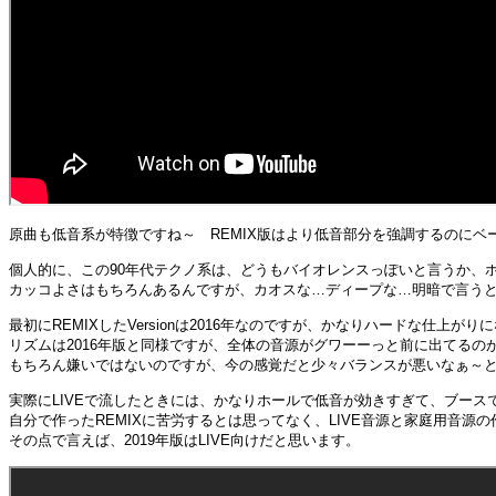
原曲も低音系が特徴ですね～ REMIX版はより低音部分を強調するのにベ
個人的に、この90年代テクノ系は、どうもバイオレンスっぽいと言うか、
カッコよさはもちろんあるんですが、カオスな…ディープな…明暗で言うと
最初にREMIXしたVersionは2016年なのですが、かなりハードな仕上
リズムは2016年版と同様ですが、全体の音源がグワーーっと前に出てるのが
もちろん嫌いではないのですが、今の感覚だと少々バランスが悪いなぁ～
実際にLIVEで流したときには、かなりホールで低音が効きすぎて、ブース
自分で作ったREMIXに苦労するとは思ってなく、LIVE音源と家庭用音源
その点で言えば、2019年版はLIVE向けだと思います。